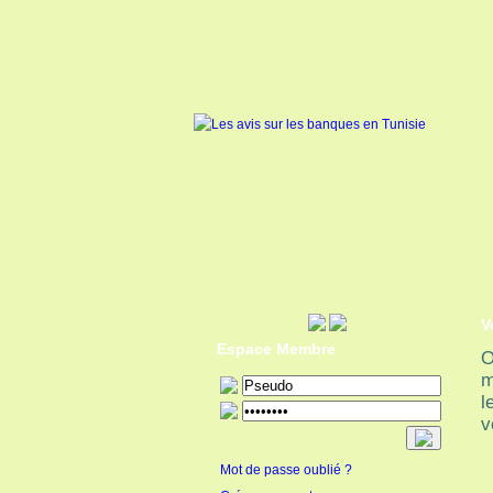
V
Espace Membre
O
m
l
v
Mot de passe oublié ?