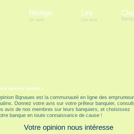
Rédiger
Lire
Cla
Banqu
Un avis
Les avis
otre opinion compte !
pinion Bqnaues est la communauté en ligne des emprunteu
alins. Donnez votre avis sur votre prêteur banquier, consul
es avis de nos membres sur leurs banquiers, et choisissez
otre banque en toute connaissance de cause !
Votre opinion nous intéresse