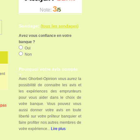
3
3
3
Note:
Note:
Note:
/5
/5
/5
Sondage:
(tous les sondages)
Avez vous confiance en votre
banque ?
Oui
Non
Pourquoi votre avis compte
ent
?
Avec Ghorbel-Opinion vous aurez la
possibilité de connaitre les avis et
les expériences des emprunteurs
pour vous aider dans le choix de
votre banque. Vous pouvez vous
 pas
aussi donner votre avis en toute
liberté sur votre prêteur banquier et
faire profiter nos autres membres de
votre expérience...
Lire plus