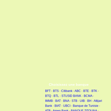
Choisissez une banque
BFT
-
BTS
-
Citibank
-
ABC
-
BTE
-
BTK
-
BTQ
-
BTL
-
STUSID BANK
-
BCMA
-
IMMB
-
BAT
-
BNA
-
STB
-
UIB
-
BH
-
Attijari
Bank
-
BIAT
-
UBCI
-
Banque de Tunisie
-
ATB
-
Amen Bank
-
BANQUE ZITOUNA
-