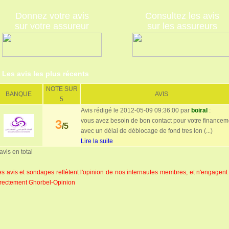
Donnez votre avis
Consultez les avis
sur votre assureur
sur les assureurs
Les avis les plus récents
NOTE SUR
BANQUE
AVIS
5
Avis rédigé le
2012-05-09 09:36:00
par
boiral
:
vous avez besoin de bon contact pour votre financem
3
/5
avec un délai de déblocage de fond tres lon (...)
Lire la suite
avis en total
es avis et sondages reflètent l'opinion de nos internautes membres, et n'engagent
irectement Ghorbel-Opinion