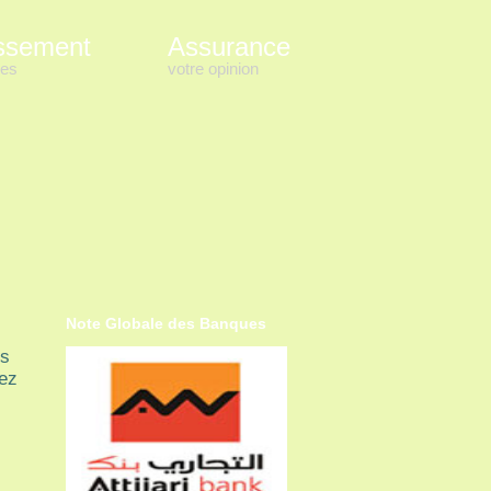
ssement
Assurance
es
votre opinion
Note Globale des Banques
rs
tez