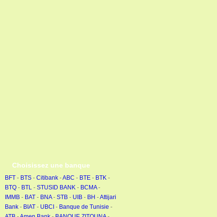
Choisissez une banque
BFT
-
BTS
-
Citibank
-
ABC
-
BTE
-
BTK
-
BTQ
-
BTL
-
STUSID BANK
-
BCMA
-
IMMB
-
BAT
-
BNA
-
STB
-
UIB
-
BH
-
Attijari
Bank
-
BIAT
-
UBCI
-
Banque de Tunisie
-
ATB
-
Amen Bank
-
BANQUE ZITOUNA
-