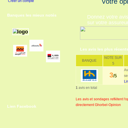
Votre op
Créer un compte
Banques les mieux notés
Donnez votre avi
sur votre assureu
Les avis les plus récent
NOTE SUR
BANQUE
5
Av
3
/5
se
Li
1
avis en total
Les avis et sondages reflètent l
directement Ghorbel-Opinion
Lien Facebook