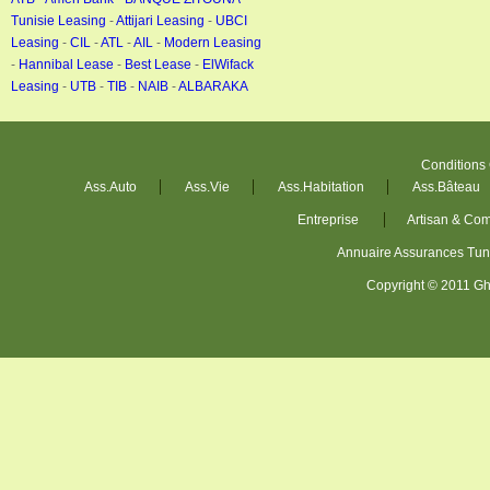
Tunisie Leasing
-
Attijari Leasing
-
UBCI
Leasing
-
CIL
-
ATL
-
AIL
-
Modern Leasing
-
Hannibal Lease
-
Best Lease
-
ElWifack
Leasing
-
UTB
-
TIB
-
NAIB
-
ALBARAKA
Conditions
Ass.Auto
Ass.Vie
Ass.Habitation
Ass.Bâteau
Entreprise
Artisan & Co
Annuaire Assurances Tu
Copyright © 2011 Gh