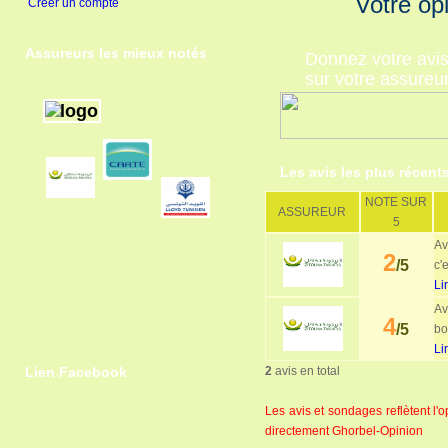
Votre op
Créer un compte
Assureurs les mieux notés
Donnez votre avi
sur votre assureu
Les avis les plus récent
NOTE SUR
ASSUREUR
5
Av
2
/5
c'
Li
Av
4
/5
bo
Li
Lien Facebook
2
avis en total
Les avis et sondages reflètent l
directement Ghorbel-Opinion