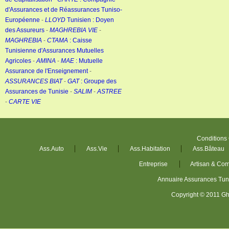
d'Assurances et de Réassurances Tuniso-
Européenne
-
LLOYD
Tunisien : Doyen
des Assureurs
-
MAGHREBIA VIE
-
MAGHREBIA
-
CTAMA
: Caisse
Tunisienne d'Assurances Mutuelles
Agricoles
-
AMINA
-
MAE
: Mutuelle
Assurance de l'Enseignement
-
ASSURANCES BIAT
-
GAT
: Groupe des
Assurances de Tunisie
-
SALIM
-
ASTREE
-
CARTE VIE
Conditions
Ass.Auto
Ass.Vie
Ass.Habitation
Ass.Bâteau
Entreprise
Artisan & Co
Annuaire Assurances Tu
Copyright © 2011 Gh