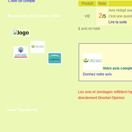
Créer un compte
Produit
Note
Avis rédigé pa
2
Assureurs les mieux notés
/5
VIE
c'est une quest
Lire la suite
1
avis en total
Votre avis compt
Donnez votre avis
Les avis et sondages reflètent l
directement Ghorbel-Opinion
Lien Facebook