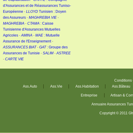
d'Assurances et de Réassurances Tuniso-
Européenne
-
LLOYD
Tunisien : Doyen
des Assureurs
-
MAGHREBIA VIE
-
MAGHREBIA
-
CTAMA
: Caisse
Tunisienne d'Assurances Mutuelles
Agricoles
-
AMINA
-
MAE
: Mutuelle
Assurance de l'Enseignement
-
ASSURANCES BIAT
-
GAT
: Groupe des
Assurances de Tunisie
-
SALIM
-
ASTREE
-
CARTE VIE
Conditions
Ass.Auto
Ass.Vie
Ass.Habitation
Ass.Bâteau
Entreprise
Artisan & Co
Annuaire Assurances Tu
Copyright © 2011 Gh